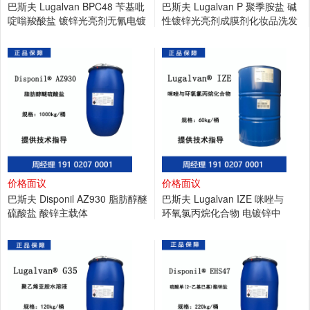
巴斯夫 Lugalvan BPC48 苄基吡
巴斯夫 Lugalvan P 聚季胺盐 碱
啶嗡羧酸盐 镀锌光亮剂无氰电镀
性镀锌光亮剂成膜剂化妆品洗发
耐腐蚀
清洗剂
价格面议
价格面议
巴斯夫 Disponil AZ930 脂肪醇醚
巴斯夫 Lugalvan IZE 咪唑与
硫酸盐 酸锌主载体
环氧氯丙烷化合物 电镀锌中
间体