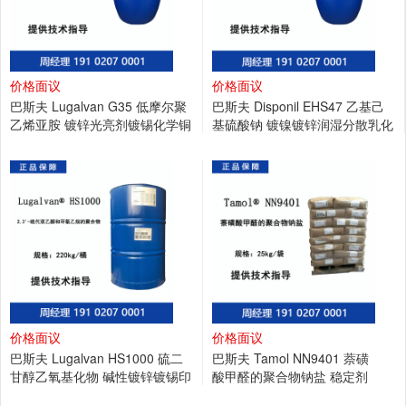
价格面议
价格面议
巴斯夫 Lugalvan G35 低摩尔聚
巴斯夫 Disponil EHS47 乙基己
乙烯亚胺 镀锌光亮剂镀锡化学铜
基硫酸钠 镀镍镀锌润湿分散乳化
添加剂
润滑剂
价格面议
价格面议
巴斯夫 Lugalvan HS1000 硫二
巴斯夫 Tamol NN9401 萘磺
甘醇乙氧基化物 碱性镀锌镀锡印
酸甲醛的聚合物钠盐 稳定剂
刷线路板
分散剂 涂料油墨