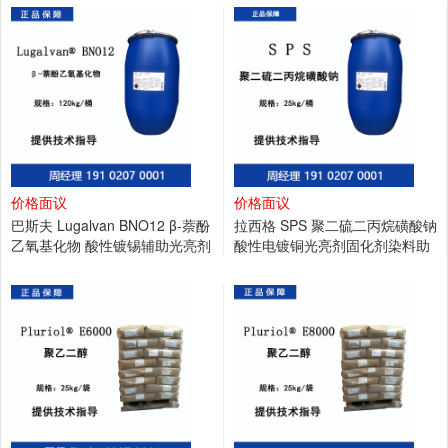
价格面议
价格面议
巴斯夫 Lugalvan BNO12 β-萘酚
拉西格 SPS 聚二硫二丙烷磺酸钠
乙氧基化物 酸性镀锡辅助光亮剂
酸性电镀铜光亮剂固化剂染料助
增溶剂
剂