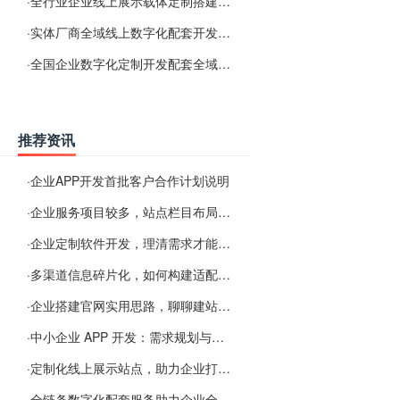
·
全行业企业线上展示载体定制搭建服务
·
实体厂商全域线上数字化配套开发与地域检索优化服务
·
全国企业数字化定制开发配套全域搜索优化服务
推荐资讯
·
企业APP开发首批客户合作计划说明
·
企业服务项目较多，站点栏目布局规划参考思路
·
企业定制软件开发，理清需求才能提升数字化落地效率
·
多渠道信息碎片化，如何构建适配 AI 检索的品牌信息源
·
企业搭建官网实用思路，聊聊建站容易忽视的问题
·
中小企业 APP 开发：需求规划与项目落地避坑经验分享
·
定制化线上展示站点，助力企业打通线上经营渠道
·
全链条数字化配套服务助力企业全域线上经营