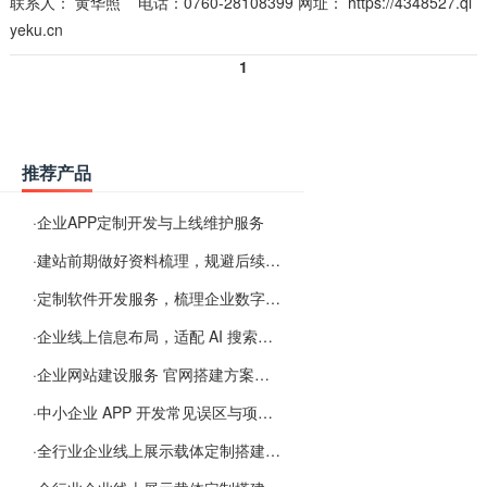
联系人：
黄华照
电话：0760-28108399 网址：
https://4348527.qi
yeku.cn
1
推荐产品
·
企业APP定制开发与上线维护服务
·
建站前期做好资料梳理，规避后续各类使用难题
·
定制软件开发服务，梳理企业数字化落地常见难点
·
企业线上信息布局，适配 AI 搜索需要留意这些要点
·
企业网站建设服务 官网搭建方案经验分享
·
中小企业 APP 开发常见误区与项目规划实用经验
·
全行业企业线上展示载体定制搭建服务