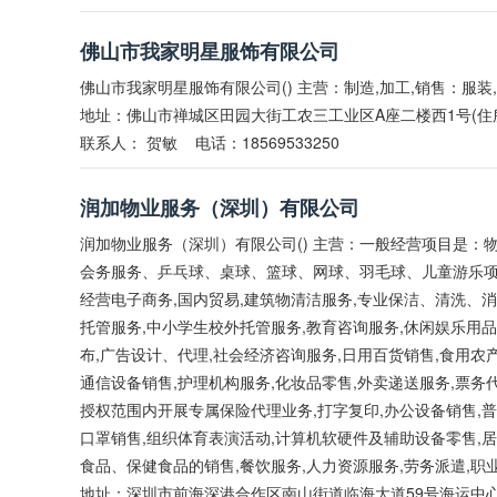
佛山市我家明星服饰有限公司
佛山市我家明星服饰有限公司() 主营：制造,加工,销售：服装
地址：佛山市禅城区田园大街工农三工业区A座二楼西1号(住
联系人：
贺敏
电话：18569533250
润加物业服务（深圳）有限公司
润加物业服务（深圳）有限公司() 主营：一般经营项目是：物
会务服务、乒乓球、桌球、篮球、网球、羽毛球、儿童游乐项目
经营电子商务,国内贸易,建筑物清洁服务,专业保洁、清洗、消
托管服务,中小学生校外托管服务,教育咨询服务,休闲娱乐用品
布,广告设计、代理,社会经济咨询服务,日用百货销售,食用农
通信设备销售,护理机构服务,化妆品零售,外卖递送服务,票务
授权范围内开展专属保险代理业务,打字复印,办公设备销售,普
口罩销售,组织体育表演活动,计算机软硬件及辅助设备零售,
食品、保健食品的销售,餐饮服务,人力资源服务,劳务派遣,职
地址：深圳市前海深港合作区南山街道临海大道59号海运中心主