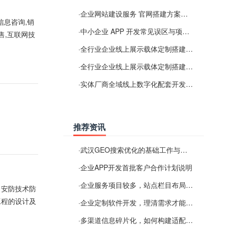
·
企业网站建设服务 官网搭建方案经验分享
信息咨询,销
·
中小企业 APP 开发常见误区与项目规划实用经验
售,互联网技
·
全行业企业线上展示载体定制搭建服务
·
全行业企业线上展示载体定制搭建服务
·
实体厂商全域线上数字化配套开发与地域检索优化服务
推荐资讯
·
武汉GEO搜索优化的基础工作与实施思路
·
企业APP开发首批客户合作计划说明
·
企业服务项目较多，站点栏目布局规划参考思路
、安防技术防
工程的设计及
·
企业定制软件开发，理清需求才能提升数字化落地效率
·
多渠道信息碎片化，如何构建适配 AI 检索的品牌信息源