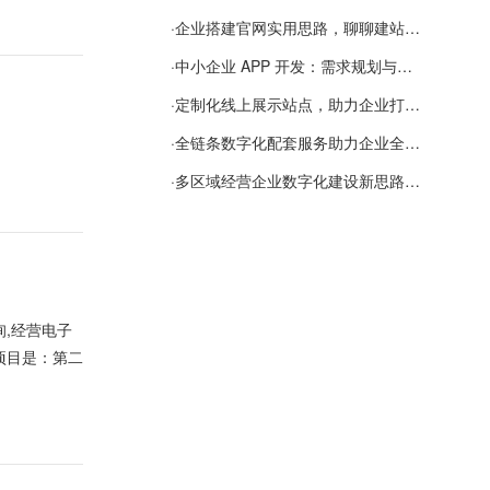
·
企业搭建官网实用思路，聊聊建站容易忽视的问题
·
中小企业 APP 开发：需求规划与项目落地避坑经验分享
·
定制化线上展示站点，助力企业打通线上经营渠道
·
全链条数字化配套服务助力企业全域线上经营
·
多区域经营企业数字化建设新思路：多端载体与地域检索一体化落地思路分享
,经营电子
项目是：第二