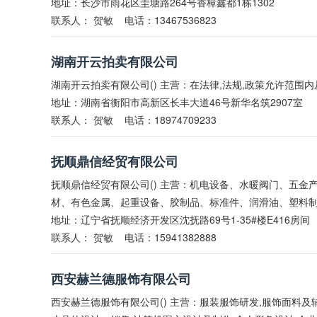
地址：长沙市雨花区圭塘路264号香樟鑫都1栋1302
联系人：
贺敏
电话：13467536823
湖南开云拍卖有限公司
湖南开云拍卖有限公司() 主营：在法律,法规,政策允许范围
地址：湖南省衡阳市高新区长丰大道46号新华名筑2907室
联系人：
贺敏
电话：18974709233
抚顺鼎信经贸有限公司
抚顺鼎信经贸有限公司() 主营：机电设备、水暖阀门、五
材、有色金属、起重设备、胶制品、标准件、润滑油、塑料制
地址：辽宁省抚顺经济开发区沈抚路69号1-35#楼E416房间
联系人：
贺敏
电话：15941382888
西安赫兰德服饰有限公司
西安赫兰德服饰有限公司() 主营：服装服饰研发,服饰面