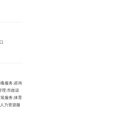
口
消毒服务;咨询
管理;市政设
装服务;体育
;人力资源服