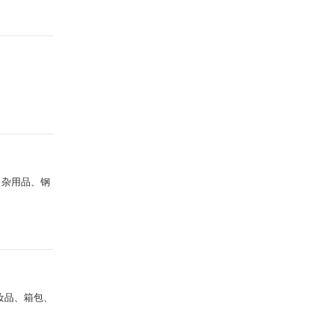
日杂用品、钢
妆品、箱包、