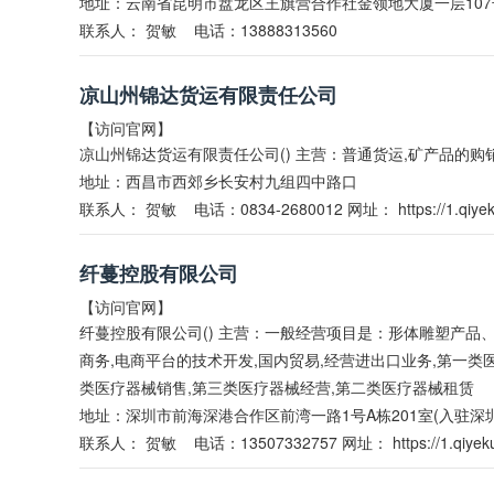
地址：云南省昆明市盘龙区王旗营合作社金领地大厦一层107
联系人：
贺敏
电话：13888313560
凉山州锦达货运有限责任公司
【访问官网】
凉山州锦达货运有限责任公司() 主营：普通货运,矿产品的购
地址：西昌市西郊乡长安村九组四中路口
联系人：
贺敏
电话：0834-2680012 网址：
https://1.qiye
纤蔓控股有限公司
【访问官网】
纤蔓控股有限公司() 主营：一般经营项目是：形体雕塑产品
商务,电商平台的技术开发,国内贸易,经营进出口业务,第一类
类医疗器械销售,第三类医疗器械经营,第二类医疗器械租赁
地址：深圳市前海深港合作区前湾一路1号A栋201室(入驻深
联系人：
贺敏
电话：13507332757 网址：
https://1.qiyek