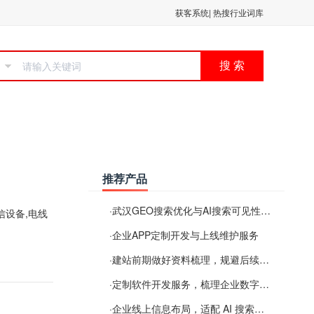
获客系统
|
热搜行业词库
搜 索
推荐产品
·
武汉GEO搜索优化与AI搜索可见性服务
信设备,电线
·
企业APP定制开发与上线维护服务
·
建站前期做好资料梳理，规避后续各类使用难题
·
定制软件开发服务，梳理企业数字化落地常见难点
·
企业线上信息布局，适配 AI 搜索需要留意这些要点