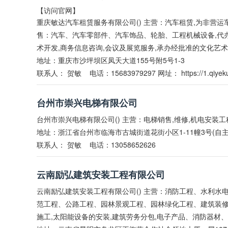
【访问官网】
重庆敏达汽车租赁服务有限公司() 主营：汽车租赁,为非营运
售：汽车、汽车零部件、汽车饰品、轮胎、工程机械设备,代
术开发,商务信息咨询,会议及展览服务,承办经批准的文化艺
地址：重庆市沙坪坝区凤天大道155号附5号1-3
联系人：
贺敏
电话：15683979297 网址：
https://1.qiyek
台州市崇兴电梯有限公司
台州市崇兴电梯有限公司() 主营：电梯销售,维修,机电安装工
地址：浙江省台州市临海市古城街道花街小区1-11幢3号(自
联系人：
贺敏
电话：13058652626
云南励弘建筑安装工程有限公司
云南励弘建筑安装工程有限公司() 主营：消防工程、水利
范工程、公路工程、园林景观工程、园林绿化工程、建筑装
施工,太阳能设备的安装,建筑劳务分包,电子产品、消防器材