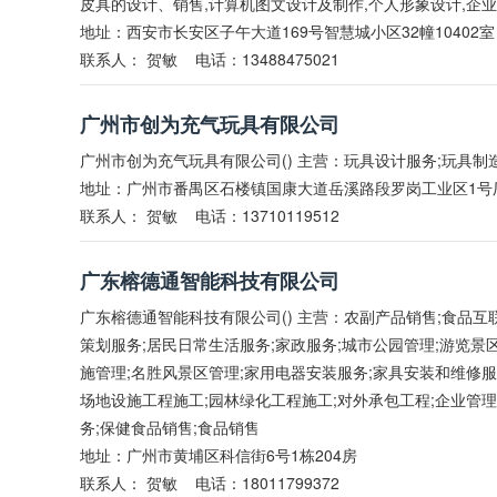
皮具的设计、销售,计算机图文设计及制作,个人形象设计,企
地址：西安市长安区子午大道169号智慧城小区32幢10402室
联系人：
贺敏
电话：13488475021
广州市创为充气玩具有限公司
广州市创为充气玩具有限公司() 主营：玩具设计服务;玩具制
地址：广州市番禺区石楼镇国康大道岳溪路段罗岗工业区1号厂
联系人：
贺敏
电话：13710119512
广东榕德通智能科技有限公司
广东榕德通智能科技有限公司() 主营：农副产品销售;食品互联
策划服务;居民日常生活服务;家政服务;城市公园管理;游览景
施管理;名胜风景区管理;家用电器安装服务;家具安装和维修服
场地设施工程施工;园林绿化工程施工;对外承包工程;企业管理
务;保健食品销售;食品销售
地址：广州市黄埔区科信街6号1栋204房
联系人：
贺敏
电话：18011799372