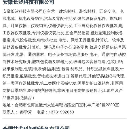
安徽长汐科技有限公司
安徽长汐科技有限公司() 主营：建筑材料、装饰材料、五金交电、电
线电缆、机电设备销售,汽车及零配件批发,燃气设备及配件、燃气用
具、计量仪器、仪表销售,仪器仪表批发,工业自动化仪器仪表批发,电
工仪器仪表批发,专用仪器仪表批发,五金产品批发,低压配电控制设备
批发,电气设备批发,电动机批发,电动、风动工具批发,计算机、软件及
辅助设备批发,计算机、通信及电子办公设备零售,轨道交通通信信号系
统开发,电器、通信器材、电子设备市场管理服务,电子、通信与自动控
制技术研究服务,塑料包装箱及容器批发,玻璃包装容器制造,包装用纸
及纸板制造,包装用织物制品制造,包装,纺织品、针织品及原料批发,针
织品批发,服装批发,货物或技术进出口,贸易代理,其他贸易经纪与代理,
第一类医疗器械批发,第二类医疗器械批发,医用防护口罩销售,非医用
防护口罩销售,医用防护服销售,非医用日用防护服销售,化工原料及产
品批发(除危险品）
地址：合肥市包河区徽州大道与靶场路交口宝利丰广场2幢2220室
联系人：
秦学芳
电话：13731992050
合肥艾弋科智能设备有限公司