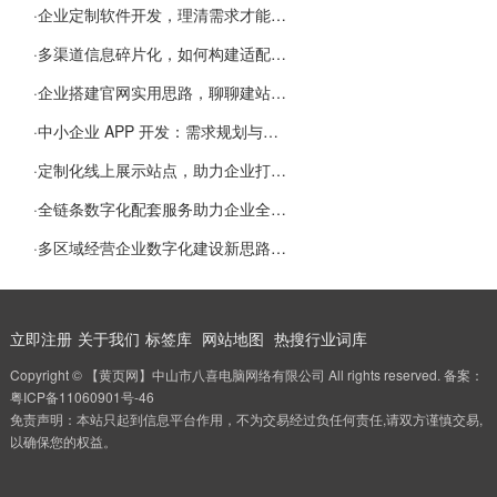
·
企业定制软件开发，理清需求才能提升数字化落地效率
·
多渠道信息碎片化，如何构建适配 AI 检索的品牌信息源
·
企业搭建官网实用思路，聊聊建站容易忽视的问题
·
中小企业 APP 开发：需求规划与项目落地避坑经验分享
·
定制化线上展示站点，助力企业打通线上经营渠道
·
全链条数字化配套服务助力企业全域线上经营
·
多区域经营企业数字化建设新思路：多端载体与地域检索一体化落地思路分享
立即注册
关于我们
标签库
网站地图
热搜行业词库
Copyright © 【黄页网】中山市八喜电脑网络有限公司 All rights reserved. 备案：
粤ICP备11060901号-46
免责声明：本站只起到信息平台作用，不为交易经过负任何责任,请双方谨慎交易,
以确保您的权益。