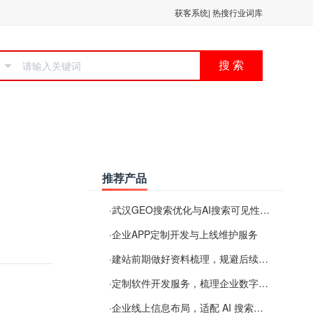
获客系统
|
热搜行业词库
搜 索
推荐产品
·
武汉GEO搜索优化与AI搜索可见性服务
·
企业APP定制开发与上线维护服务
·
建站前期做好资料梳理，规避后续各类使用难题
·
定制软件开发服务，梳理企业数字化落地常见难点
·
企业线上信息布局，适配 AI 搜索需要留意这些要点