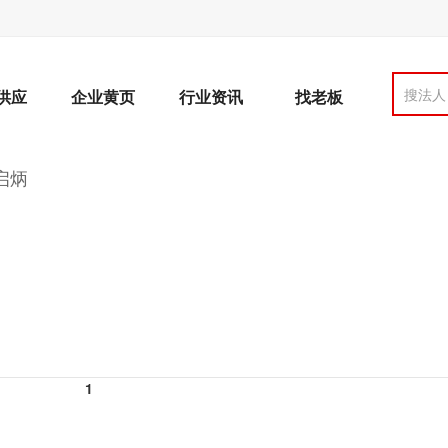
搜法人
供应
企业黄页
行业资讯
找老板
启炳
1