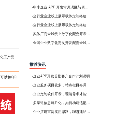
·
中小企业 APP 开发常见误区与项目规划实用经验
·
全行业企业线上展示载体定制搭建服务
·
全行业企业线上展示载体定制搭建服务
·
实体厂商全域线上数字化配套开发与地域检索优化服务
·
全国企业数字化定制开发配套全域搜索优化服务
；化工产品
推荐资讯
·
企业APP开发首批客户合作计划说明
可以和QQ
·
企业服务项目较多，站点栏目布局规划参考思路
·
企业定制软件开发，理清需求才能提升数字化落地效率
·
多渠道信息碎片化，如何构建适配 AI 检索的品牌信息源
·
企业搭建官网实用思路，聊聊建站容易忽视的问题