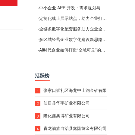
·
中小企业 APP 开发：需求规划与项目落地避坑经验分享
·
定制化线上展示站点，助力企业打通线上经营渠道
·
全链条数字化配套服务助力企业全域线上经营
·
多区域经营企业数字化建设新思路：多端载体与地域检索一体化落地思路分享
·
AI时代企业如何打造“全域可见”的数字资产？梓彤超越给出新解法
活跃榜
张家口崇礼区海龙中山沟金矿有限公司
1
仙居县华宇矿业有限公司
2
隆化鑫奥博矿业有限公司
3
青龙满族自治县鑫隆黄金有限公司
4