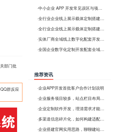
·
中小企业 APP 开发常见误区与项目规划实用经验
·
全行业企业线上展示载体定制搭建服务
·
全行业企业线上展示载体定制搭建服务
·
实体厂商全域线上数字化配套开发与地域检索优化服务
·
全国企业数字化定制开发配套全域搜索优化服务
相关部门批
推荐资讯
·
企业APP开发首批客户合作计划说明
QQ群反应
·
企业服务项目较多，站点栏目布局规划参考思路
·
企业定制软件开发，理清需求才能提升数字化落地效率
·
多渠道信息碎片化，如何构建适配 AI 检索的品牌信息源
·
企业搭建官网实用思路，聊聊建站容易忽视的问题