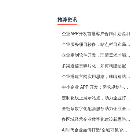
推荐资讯
·
企业APP开发首批客户合作计划说明
·
企业服务项目较多，站点栏目布局规划参考思路
·
企业定制软件开发，理清需求才能提升数字化落地效率
·
多渠道信息碎片化，如何构建适配 AI 检索的品牌信息源
·
企业搭建官网实用思路，聊聊建站容易忽视的问题
·
中小企业 APP 开发：需求规划与项目落地避坑经验分享
·
定制化线上展示站点，助力企业打通线上经营渠道
·
全链条数字化配套服务助力企业全域线上经营
·
多区域经营企业数字化建设新思路：多端载体与地域检索一体化落地思路分享
·
AI时代企业如何打造“全域可见”的数字资产？梓彤超越给出新解法