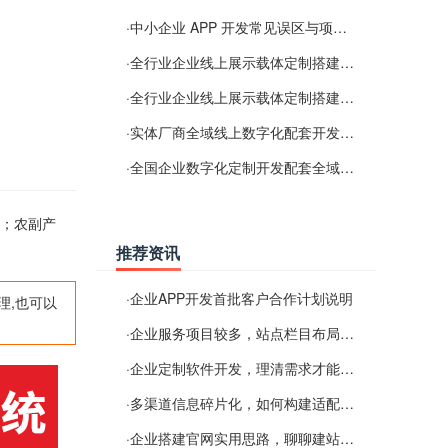
·
中小企业 APP 开发常见误区与项目规划实用经验
·
全行业企业线上展示载体定制搭建服务
·
全行业企业线上展示载体定制搭建服务
·
实体厂商全域线上数字化配套开发与地域检索优化服务
·
全国企业数字化定制开发配套全域搜索优化服务
售；农副产
推荐资讯
·
企业APP开发首批客户合作计划说明
理,也可以
·
企业服务项目较多，站点栏目布局规划参考思路
·
企业定制软件开发，理清需求才能提升数字化落地效率
·
多渠道信息碎片化，如何构建适配 AI 检索的品牌信息源
·
企业搭建官网实用思路，聊聊建站容易忽视的问题