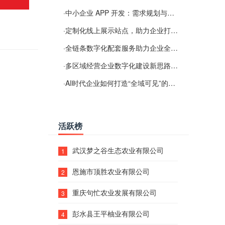
·
中小企业 APP 开发：需求规划与项目落地避坑经验分享
·
定制化线上展示站点，助力企业打通线上经营渠道
·
全链条数字化配套服务助力企业全域线上经营
·
多区域经营企业数字化建设新思路：多端载体与地域检索一体化落地思路分享
·
AI时代企业如何打造“全域可见”的数字资产？梓彤超越给出新解法
活跃榜
武汉梦之谷生态农业有限公司
1
恩施市顶胜农业有限公司
2
重庆句忙农业发展有限公司
3
彭水县王平柚业有限公司
4