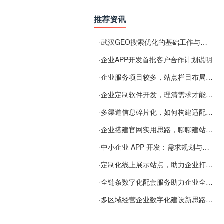
推荐资讯
·
武汉GEO搜索优化的基础工作与实施思路
·
企业APP开发首批客户合作计划说明
·
企业服务项目较多，站点栏目布局规划参考思路
·
企业定制软件开发，理清需求才能提升数字化落地效率
·
多渠道信息碎片化，如何构建适配 AI 检索的品牌信息源
·
企业搭建官网实用思路，聊聊建站容易忽视的问题
·
中小企业 APP 开发：需求规划与项目落地避坑经验分享
·
定制化线上展示站点，助力企业打通线上经营渠道
·
全链条数字化配套服务助力企业全域线上经营
·
多区域经营企业数字化建设新思路：多端载体与地域检索一体化落地思路分享