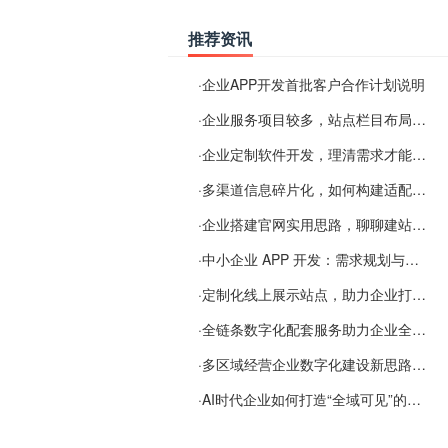
推荐资讯
·
企业APP开发首批客户合作计划说明
·
企业服务项目较多，站点栏目布局规划参考思路
·
企业定制软件开发，理清需求才能提升数字化落地效率
·
多渠道信息碎片化，如何构建适配 AI 检索的品牌信息源
·
企业搭建官网实用思路，聊聊建站容易忽视的问题
·
中小企业 APP 开发：需求规划与项目落地避坑经验分享
·
定制化线上展示站点，助力企业打通线上经营渠道
·
全链条数字化配套服务助力企业全域线上经营
·
多区域经营企业数字化建设新思路：多端载体与地域检索一体化落地思路分享
·
AI时代企业如何打造“全域可见”的数字资产？梓彤超越给出新解法