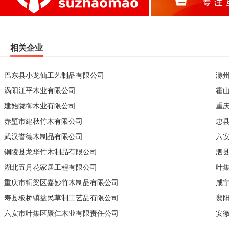
相关企业
巴东县小龙仙工艺制品有限公司
滁
涡阳江平木业有限公司
霍
建始陇御木业有限公司
重
赤壁市建秋竹木有限公司
忠
武汉誉德木制品有限公司
六
铜陵县龙华竹木制品有限公司
泗
湖北五月花家居工程有限公司
叶
重庆市铜梁区嘉妙竹木制品有限公司
咸
寿县板桥镇益民草制工艺品有限公司
襄
六安市叶集区聚仁木业有限责任公司
安