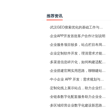
推荐资讯
·
武汉GEO搜索优化的基础工作与实施思路
·
企业APP开发首批客户合作计划说明
·
企业服务项目较多，站点栏目布局规划参考思路
·
企业定制软件开发，理清需求才能提升数字化落地效率
·
多渠道信息碎片化，如何构建适配 AI 检索的品牌信息源
·
企业搭建官网实用思路，聊聊建站容易忽视的问题
·
中小企业 APP 开发：需求规划与项目落地避坑经验分享
·
定制化线上展示站点，助力企业打通线上经营渠道
·
全链条数字化配套服务助力企业全域线上经营
·
多区域经营企业数字化建设新思路：多端载体与地域检索一体化落地思路分享