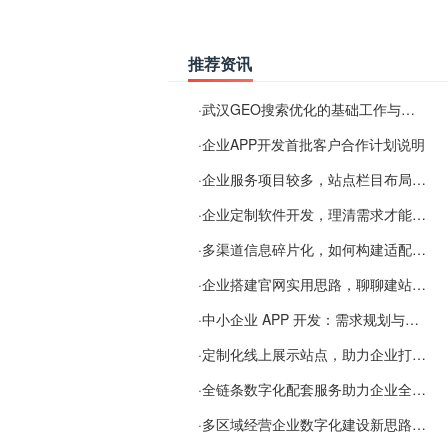
推荐资讯
·
武汉GEO搜索优化的基础工作与实施思路
·
企业APP开发首批客户合作计划说明
·
企业服务项目较多，站点栏目布局规划参考思路
·
企业定制软件开发，理清需求才能提升数字化落地效率
·
多渠道信息碎片化，如何构建适配 AI 检索的品牌信息源
·
企业搭建官网实用思路，聊聊建站容易忽视的问题
·
中小企业 APP 开发：需求规划与项目落地避坑经验分享
·
定制化线上展示站点，助力企业打通线上经营渠道
·
全链条数字化配套服务助力企业全域线上经营
·
多区域经营企业数字化建设新思路：多端载体与地域检索一体化落地思路分享