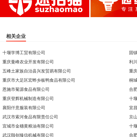
相关企业
十堰学博工贸有限公司
固
重庆曼峰农业开发有限公司
利
五峰土家族自治县兴发贸易有限公司
重
重庆市大足区宏晔乡板鸭食品有限公司
桐
恩施市菊源食品有限公司
合
重庆登辉机械制造有限公司
十
襄阳仟意服装有限公司
宜
武汉市索河食品有限责任公司
京
宜城市金穗黄粮油有限公司
十
武汉颐创臻信机械有限公司
合