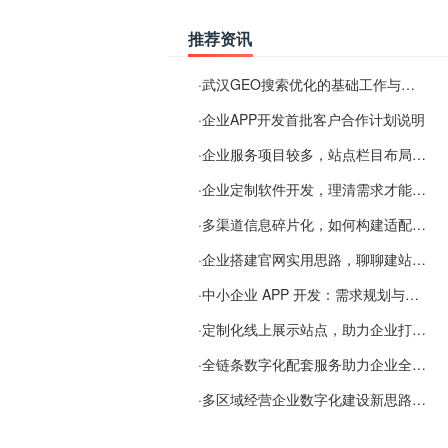
推荐资讯
·
武汉GEO搜索优化的基础工作与实施思路
·
企业APP开发首批客户合作计划说明
·
企业服务项目较多，站点栏目布局规划参考思路
·
企业定制软件开发，理清需求才能提升数字化落地效率
·
多渠道信息碎片化，如何构建适配 AI 检索的品牌信息源
·
企业搭建官网实用思路，聊聊建站容易忽视的问题
·
中小企业 APP 开发：需求规划与项目落地避坑经验分享
·
定制化线上展示站点，助力企业打通线上经营渠道
·
全链条数字化配套服务助力企业全域线上经营
·
多区域经营企业数字化建设新思路：多端载体与地域检索一体化落地思路分享