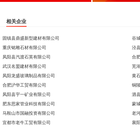
相关企业
固镇县鼎盛新型建材有限公司
谷
重庆铭雕石材有限公司
泾
凤阳县汽渡石英有限公司
合
武汉名盟建材有限公司
芜
凤阳龙盛玻璃制品有限公司
黄
合肥沪华工贸有限公司
铜
凤阳县宇一矿业有限公司
泗
肥东思家管业科技有限公司
蒙
马鞍山市国融投资有限公司
老
宜都市老牛工贸有限公司
襄