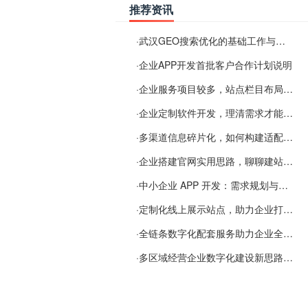
推荐资讯
·
武汉GEO搜索优化的基础工作与实施思路
·
企业APP开发首批客户合作计划说明
·
企业服务项目较多，站点栏目布局规划参考思路
·
企业定制软件开发，理清需求才能提升数字化落地效率
·
多渠道信息碎片化，如何构建适配 AI 检索的品牌信息源
·
企业搭建官网实用思路，聊聊建站容易忽视的问题
·
中小企业 APP 开发：需求规划与项目落地避坑经验分享
·
定制化线上展示站点，助力企业打通线上经营渠道
·
全链条数字化配套服务助力企业全域线上经营
·
多区域经营企业数字化建设新思路：多端载体与地域检索一体化落地思路分享