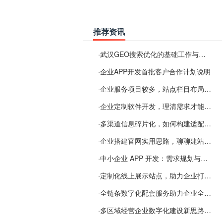
推荐资讯
·
武汉GEO搜索优化的基础工作与实施思路
·
企业APP开发首批客户合作计划说明
·
企业服务项目较多，站点栏目布局规划参考思路
·
企业定制软件开发，理清需求才能提升数字化落地效率
·
多渠道信息碎片化，如何构建适配 AI 检索的品牌信息源
·
企业搭建官网实用思路，聊聊建站容易忽视的问题
·
中小企业 APP 开发：需求规划与项目落地避坑经验分享
·
定制化线上展示站点，助力企业打通线上经营渠道
·
全链条数字化配套服务助力企业全域线上经营
·
多区域经营企业数字化建设新思路：多端载体与地域检索一体化落地思路分享