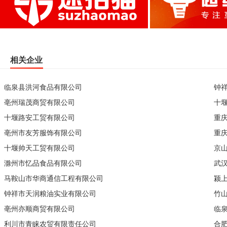
相关企业
临泉县洪河食品有限公司
钟
亳州瑞茂商贸有限公司
十
十堰路安工贸有限公司
重
亳州市友芳服饰有限公司
重
十堰帅天工贸有限公司
京
滁州市忆品食品有限公司
武
马鞍山市华商通信工程有限公司
颍
钟祥市天润粮油实业有限公司
竹
亳州亦顺商贸有限公司
临
利川市青睐农贸有限责任公司
合