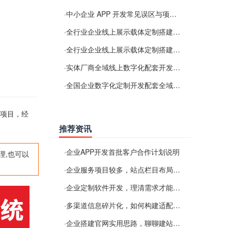
·
中小企业 APP 开发常见误区与项目规划实用经验
·
全行业企业线上展示载体定制搭建服务
·
全行业企业线上展示载体定制搭建服务
·
实体厂商全域线上数字化配套开发与地域检索优化服务
·
全国企业数字化定制开发配套全域搜索优化服务
的项目，经
推荐资讯
·
企业APP开发首批客户合作计划说明
理,也可以
·
企业服务项目较多，站点栏目布局规划参考思路
·
企业定制软件开发，理清需求才能提升数字化落地效率
·
多渠道信息碎片化，如何构建适配 AI 检索的品牌信息源
·
企业搭建官网实用思路，聊聊建站容易忽视的问题