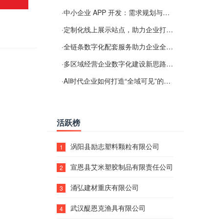
·
中小企业 APP 开发：需求规划与项目落地避坑经验分享
·
定制化线上展示站点，助力企业打通线上经营渠道
·
全链条数字化配套服务助力企业全域线上经营
·
多区域经营企业数字化建设新思路：多端载体与地域检索一体化落地思路分享
·
AI时代企业如何打造“全域可见”的数字资产？梓彤超越给出新解法
活跃榜
涡阳县励志塑料颗粒有限公司
1
宣恩县艾米塑胶制品有限责任公司
2
涌弘建材重庆有限公司
3
武汉醍恩克渔具有限公司
4