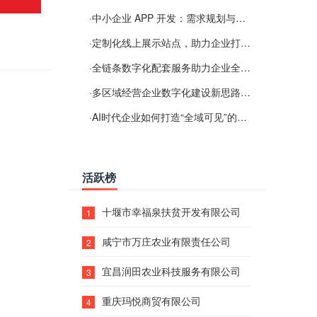
·
中小企业 APP 开发：需求规划与项目落地避坑经验分享
·
定制化线上展示站点，助力企业打通线上经营渠道
·
全链条数字化配套服务助力企业全域线上经营
·
多区域经营企业数字化建设新思路：多端载体与地域检索一体化落地思路分享
·
AI时代企业如何打造“全域可见”的数字资产？梓彤超越给出新解法
活跃榜
十堰市幸福泉扶贫开发有限公司
1
咸宁市万庄农业有限责任公司
2
宜昌润田农业科技服务有限公司
3
重庆玛悦商贸有限公司
4