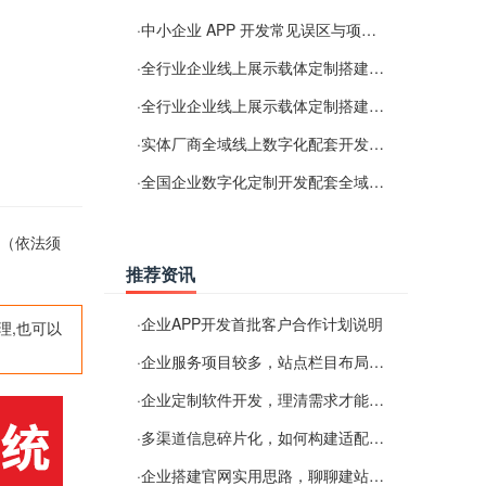
·
中小企业 APP 开发常见误区与项目规划实用经验
·
全行业企业线上展示载体定制搭建服务
·
全行业企业线上展示载体定制搭建服务
·
实体厂商全域线上数字化配套开发与地域检索优化服务
·
全国企业数字化定制开发配套全域搜索优化服务
。（依法须
推荐资讯
·
企业APP开发首批客户合作计划说明
理,也可以
·
企业服务项目较多，站点栏目布局规划参考思路
·
企业定制软件开发，理清需求才能提升数字化落地效率
·
多渠道信息碎片化，如何构建适配 AI 检索的品牌信息源
·
企业搭建官网实用思路，聊聊建站容易忽视的问题