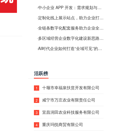
·
中小企业 APP 开发：需求规划与项目落地避坑经验分享
·
定制化线上展示站点，助力企业打通线上经营渠道
·
全链条数字化配套服务助力企业全域线上经营
·
多区域经营企业数字化建设新思路：多端载体与地域检索一体化落地思路分享
·
AI时代企业如何打造“全域可见”的数字资产？梓彤超越给出新解法
活跃榜
十堰市幸福泉扶贫开发有限公司
1
咸宁市万庄农业有限责任公司
2
宜昌润田农业科技服务有限公司
3
重庆玛悦商贸有限公司
4