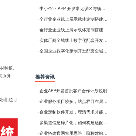
·
中小企业 APP 开发常见误区与项目规划实用经验
·
全行业企业线上展示载体定制搭建服务
·
全行业企业线上展示载体定制搭建服务
·
实体厂商全域线上数字化配套开发与地域检索优化服务
·
全国企业数字化定制开发配套全域搜索优化服务
药材种植、
询服务；
推荐资讯
·
企业APP开发首批客户合作计划说明
处理,也可
·
企业服务项目较多，站点栏目布局规划参考思路
·
企业定制软件开发，理清需求才能提升数字化落地效率
·
多渠道信息碎片化，如何构建适配 AI 检索的品牌信息源
·
企业搭建官网实用思路，聊聊建站容易忽视的问题