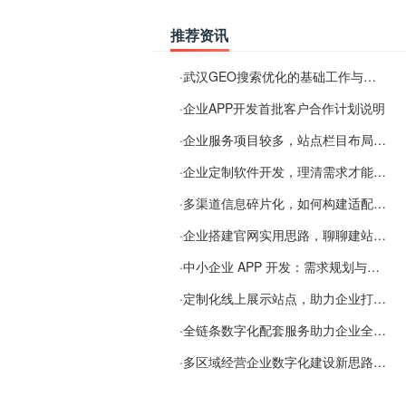
推荐资讯
·
武汉GEO搜索优化的基础工作与实施思路
·
企业APP开发首批客户合作计划说明
·
企业服务项目较多，站点栏目布局规划参考思路
·
企业定制软件开发，理清需求才能提升数字化落地效率
·
多渠道信息碎片化，如何构建适配 AI 检索的品牌信息源
·
企业搭建官网实用思路，聊聊建站容易忽视的问题
·
中小企业 APP 开发：需求规划与项目落地避坑经验分享
·
定制化线上展示站点，助力企业打通线上经营渠道
·
全链条数字化配套服务助力企业全域线上经营
·
多区域经营企业数字化建设新思路：多端载体与地域检索一体化落地思路分享