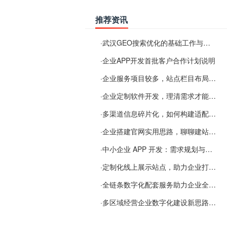
推荐资讯
·
武汉GEO搜索优化的基础工作与实施思路
·
企业APP开发首批客户合作计划说明
·
企业服务项目较多，站点栏目布局规划参考思路
·
企业定制软件开发，理清需求才能提升数字化落地效率
·
多渠道信息碎片化，如何构建适配 AI 检索的品牌信息源
·
企业搭建官网实用思路，聊聊建站容易忽视的问题
·
中小企业 APP 开发：需求规划与项目落地避坑经验分享
·
定制化线上展示站点，助力企业打通线上经营渠道
·
全链条数字化配套服务助力企业全域线上经营
·
多区域经营企业数字化建设新思路：多端载体与地域检索一体化落地思路分享