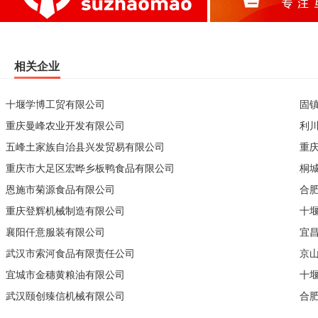
相关企业
十堰学博工贸有限公司
固
重庆曼峰农业开发有限公司
利
五峰土家族自治县兴发贸易有限公司
重
重庆市大足区宏晔乡板鸭食品有限公司
桐
恩施市菊源食品有限公司
合
重庆登辉机械制造有限公司
十
襄阳仟意服装有限公司
宜
武汉市索河食品有限责任公司
京
宜城市金穗黄粮油有限公司
十
武汉颐创臻信机械有限公司
合