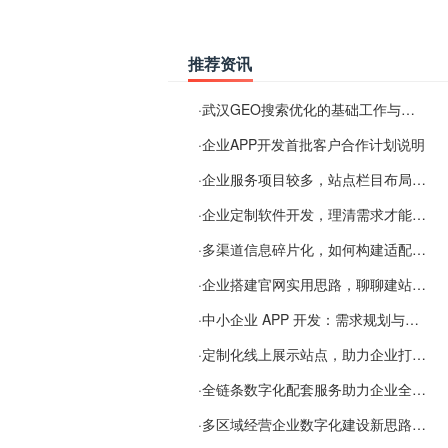
推荐资讯
·
武汉GEO搜索优化的基础工作与实施思路
·
企业APP开发首批客户合作计划说明
·
企业服务项目较多，站点栏目布局规划参考思路
·
企业定制软件开发，理清需求才能提升数字化落地效率
·
多渠道信息碎片化，如何构建适配 AI 检索的品牌信息源
·
企业搭建官网实用思路，聊聊建站容易忽视的问题
·
中小企业 APP 开发：需求规划与项目落地避坑经验分享
·
定制化线上展示站点，助力企业打通线上经营渠道
·
全链条数字化配套服务助力企业全域线上经营
·
多区域经营企业数字化建设新思路：多端载体与地域检索一体化落地思路分享