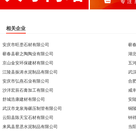
相关企业
安庆市旺垄石材有限公司
蕲
蕲春县蕲之陶陶业有限公司
湖
京山金安环保建材有限公司
五
江陵县振涛水泥制品有限公司
武
安庆市弘燕石业有限公司
合
沙洋宏辰石膏加工有限公司
咸
舒城浩康建材有限公司
安
武汉市龙泉海碾压制管有限公司
铜
云阳县陈天宝石材有限公司
钟
来凤县昱丞水泥制品有限公司
当