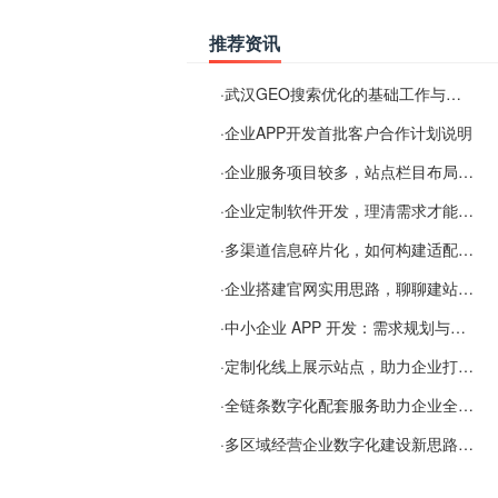
推荐资讯
·
武汉GEO搜索优化的基础工作与实施思路
·
企业APP开发首批客户合作计划说明
·
企业服务项目较多，站点栏目布局规划参考思路
·
企业定制软件开发，理清需求才能提升数字化落地效率
·
多渠道信息碎片化，如何构建适配 AI 检索的品牌信息源
·
企业搭建官网实用思路，聊聊建站容易忽视的问题
·
中小企业 APP 开发：需求规划与项目落地避坑经验分享
·
定制化线上展示站点，助力企业打通线上经营渠道
·
全链条数字化配套服务助力企业全域线上经营
·
多区域经营企业数字化建设新思路：多端载体与地域检索一体化落地思路分享