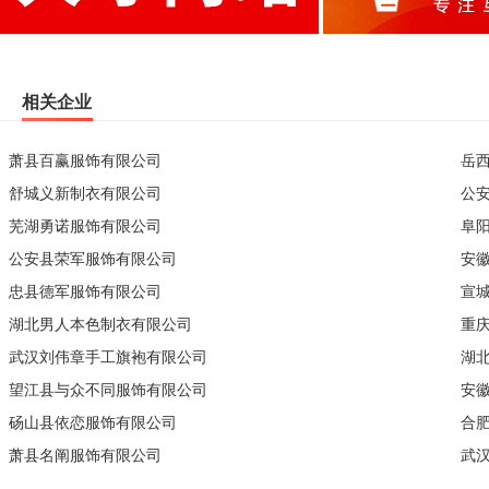
相关企业
萧县百赢服饰有限公司
岳
舒城义新制衣有限公司
公
芜湖勇诺服饰有限公司
阜
公安县荣军服饰有限公司
安
忠县德军服饰有限公司
宣
湖北男人本色制衣有限公司
重
武汉刘伟章手工旗袍有限公司
湖
望江县与众不同服饰有限公司
安
砀山县依恋服饰有限公司
合
萧县名阐服饰有限公司
武