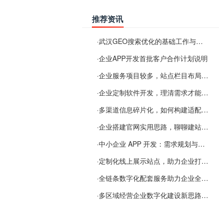
推荐资讯
·
武汉GEO搜索优化的基础工作与实施思路
·
企业APP开发首批客户合作计划说明
·
企业服务项目较多，站点栏目布局规划参考思路
·
企业定制软件开发，理清需求才能提升数字化落地效率
·
多渠道信息碎片化，如何构建适配 AI 检索的品牌信息源
·
企业搭建官网实用思路，聊聊建站容易忽视的问题
·
中小企业 APP 开发：需求规划与项目落地避坑经验分享
·
定制化线上展示站点，助力企业打通线上经营渠道
·
全链条数字化配套服务助力企业全域线上经营
·
多区域经营企业数字化建设新思路：多端载体与地域检索一体化落地思路分享