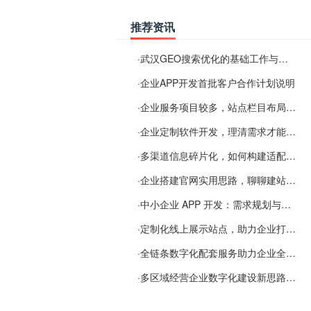
推荐资讯
·
武汉GEO搜索优化的基础工作与实施思路
·
企业APP开发首批客户合作计划说明
·
企业服务项目较多，站点栏目布局规划参考思路
·
企业定制软件开发，理清需求才能提升数字化落地效率
·
多渠道信息碎片化，如何构建适配 AI 检索的品牌信息源
·
企业搭建官网实用思路，聊聊建站容易忽视的问题
·
中小企业 APP 开发：需求规划与项目落地避坑经验分享
·
定制化线上展示站点，助力企业打通线上经营渠道
·
全链条数字化配套服务助力企业全域线上经营
·
多区域经营企业数字化建设新思路：多端载体与地域检索一体化落地思路分享