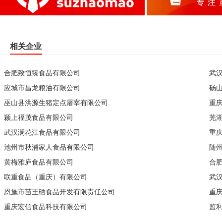
相关企业
合肥致恒臻食品有限公司
武
应城市昌龙粮油有限公司
砀
巫山县洪源生猪定点屠宰有限公司
重
颍上福茂食品有限公司
芜
武汉澜花江食品有限公司
重
池州市秋浦家人食品有限公司
随
黄梅雅庐食品有限公司
合
联重食品（重庆）有限公司
武
恩施市苗王硒食品开发有限责任公司
重
重庆宏信食品科技有限公司
监