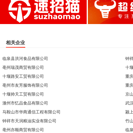
相关企业
临泉县洪河食品有限公司
钟
亳州瑞茂商贸有限公司
十
十堰路安工贸有限公司
重
亳州市友芳服饰有限公司
重
十堰帅天工贸有限公司
京
滁州市忆品食品有限公司
武
马鞍山市华商通信工程有限公司
颍
钟祥市天润粮油实业有限公司
竹
亳州亦顺商贸有限公司
临