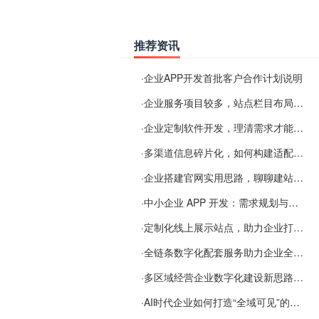
推荐资讯
·
企业APP开发首批客户合作计划说明
·
企业服务项目较多，站点栏目布局规划参考思路
·
企业定制软件开发，理清需求才能提升数字化落地效率
·
多渠道信息碎片化，如何构建适配 AI 检索的品牌信息源
·
企业搭建官网实用思路，聊聊建站容易忽视的问题
·
中小企业 APP 开发：需求规划与项目落地避坑经验分享
·
定制化线上展示站点，助力企业打通线上经营渠道
·
全链条数字化配套服务助力企业全域线上经营
·
多区域经营企业数字化建设新思路：多端载体与地域检索一体化落地思路分享
·
AI时代企业如何打造“全域可见”的数字资产？梓彤超越给出新解法