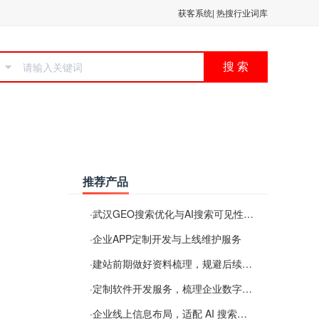
获客系统
|
热搜行业词库
搜 索
推荐产品
·
武汉GEO搜索优化与AI搜索可见性服务
·
企业APP定制开发与上线维护服务
·
建站前期做好资料梳理，规避后续各类使用难题
·
定制软件开发服务，梳理企业数字化落地常见难点
·
企业线上信息布局，适配 AI 搜索需要留意这些要点