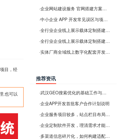
·
企业网站建设服务 官网搭建方案经验分享
·
中小企业 APP 开发常见误区与项目规划实用经验
·
全行业企业线上展示载体定制搭建服务
·
全行业企业线上展示载体定制搭建服务
·
实体厂商全域线上数字化配套开发与地域检索优化服务
的项目，经
推荐资讯
·
武汉GEO搜索优化的基础工作与实施思路
理,也可以
·
企业APP开发首批客户合作计划说明
·
企业服务项目较多，站点栏目布局规划参考思路
·
企业定制软件开发，理清需求才能提升数字化落地效率
·
多渠道信息碎片化，如何构建适配 AI 检索的品牌信息源