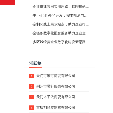
·
企业搭建官网实用思路，聊聊建站容易忽视的问题
·
中小企业 APP 开发：需求规划与项目落地避坑经验分享
·
定制化线上展示站点，助力企业打通线上经营渠道
·
全链条数字化配套服务助力企业全域线上经营
·
多区域经营企业数字化建设新思路：多端载体与地域检索一体化落地思路分享
活跃榜
天门可米可商贸有限公司
1
荆州市昊轩服饰有限公司
2
天门木子依商贸有限公司
3
重庆刘泓岑制衣有限公司
4