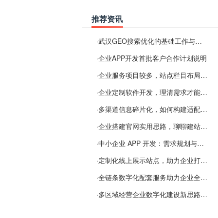
推荐资讯
·
武汉GEO搜索优化的基础工作与实施思路
·
企业APP开发首批客户合作计划说明
·
企业服务项目较多，站点栏目布局规划参考思路
·
企业定制软件开发，理清需求才能提升数字化落地效率
·
多渠道信息碎片化，如何构建适配 AI 检索的品牌信息源
·
企业搭建官网实用思路，聊聊建站容易忽视的问题
·
中小企业 APP 开发：需求规划与项目落地避坑经验分享
·
定制化线上展示站点，助力企业打通线上经营渠道
·
全链条数字化配套服务助力企业全域线上经营
·
多区域经营企业数字化建设新思路：多端载体与地域检索一体化落地思路分享