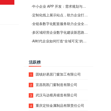
·
中小企业 APP 开发：需求规划与项目落地避坑经验分享
·
定制化线上展示站点，助力企业打通线上经营渠道
·
全链条数字化配套服务助力企业全域线上经营
·
多区域经营企业数字化建设新思路：多端载体与地域检索一体化落地思路分享
·
AI时代企业如何打造“全域可见”的数字资产？梓彤超越给出新解法
活跃榜
固镇好易居门窗加工有限公司
1
宜昌凯凯门窗制造有限公司
2
武汉马达模具锻造有限公司
3
重庆定恒金属制品有限责任公司
4