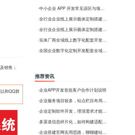
·
中小企业 APP 开发常见误区与项目规划实用经验
·
全行业企业线上展示载体定制搭建服务
·
全行业企业线上展示载体定制搭建服务
·
实体厂商全域线上数字化配套开发与地域检索优化服务
·
全国企业数字化定制开发配套全域搜索优化服务
工及销售；
推荐资讯
·
企业APP开发首批客户合作计划说明
以和QQ群
·
企业服务项目较多，站点栏目布局规划参考思路
·
企业定制软件开发，理清需求才能提升数字化落地效率
·
多渠道信息碎片化，如何构建适配 AI 检索的品牌信息源
·
企业搭建官网实用思路，聊聊建站容易忽视的问题