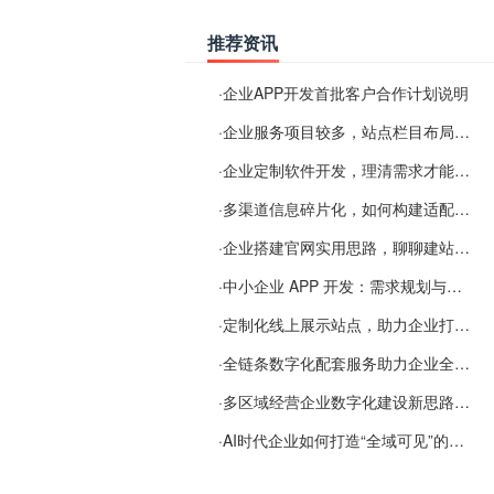
推荐资讯
·
企业APP开发首批客户合作计划说明
·
企业服务项目较多，站点栏目布局规划参考思路
·
企业定制软件开发，理清需求才能提升数字化落地效率
·
多渠道信息碎片化，如何构建适配 AI 检索的品牌信息源
·
企业搭建官网实用思路，聊聊建站容易忽视的问题
·
中小企业 APP 开发：需求规划与项目落地避坑经验分享
·
定制化线上展示站点，助力企业打通线上经营渠道
·
全链条数字化配套服务助力企业全域线上经营
·
多区域经营企业数字化建设新思路：多端载体与地域检索一体化落地思路分享
·
AI时代企业如何打造“全域可见”的数字资产？梓彤超越给出新解法