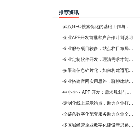
推荐资讯
·
武汉GEO搜索优化的基础工作与实施思路
·
企业APP开发首批客户合作计划说明
·
企业服务项目较多，站点栏目布局规划参考思路
·
企业定制软件开发，理清需求才能提升数字化落地效率
·
多渠道信息碎片化，如何构建适配 AI 检索的品牌信息源
·
企业搭建官网实用思路，聊聊建站容易忽视的问题
·
中小企业 APP 开发：需求规划与项目落地避坑经验分享
·
定制化线上展示站点，助力企业打通线上经营渠道
·
全链条数字化配套服务助力企业全域线上经营
·
多区域经营企业数字化建设新思路：多端载体与地域检索一体化落地思路分享