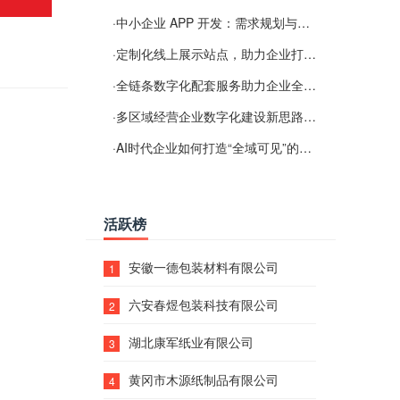
·
中小企业 APP 开发：需求规划与项目落地避坑经验分享
·
定制化线上展示站点，助力企业打通线上经营渠道
·
全链条数字化配套服务助力企业全域线上经营
·
多区域经营企业数字化建设新思路：多端载体与地域检索一体化落地思路分享
·
AI时代企业如何打造“全域可见”的数字资产？梓彤超越给出新解法
活跃榜
安徽一德包装材料有限公司
1
六安春煜包装科技有限公司
2
湖北康军纸业有限公司
3
黄冈市木源纸制品有限公司
4