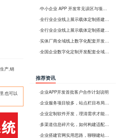
·
中小企业 APP 开发常见误区与项目规划实用经验
·
全行业企业线上展示载体定制搭建服务
·
全行业企业线上展示载体定制搭建服务
·
实体厂商全域线上数字化配套开发与地域检索优化服务
·
全国企业数字化定制开发配套全域搜索优化服务
生产,销
推荐资讯
·
企业APP开发首批客户合作计划说明
理,也可以
·
企业服务项目较多，站点栏目布局规划参考思路
·
企业定制软件开发，理清需求才能提升数字化落地效率
·
多渠道信息碎片化，如何构建适配 AI 检索的品牌信息源
·
企业搭建官网实用思路，聊聊建站容易忽视的问题