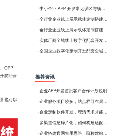
·
中小企业 APP 开发常见误区与项目规划实用经验
·
全行业企业线上展示载体定制搭建服务
·
全行业企业线上展示载体定制搭建服务
·
实体厂商全域线上数字化配套开发与地域检索优化服务
·
全国企业数字化定制开发配套全域搜索优化服务
、OPP
开展经营
推荐资讯
·
企业APP开发首批客户合作计划说明
理,也可以
·
企业服务项目较多，站点栏目布局规划参考思路
·
企业定制软件开发，理清需求才能提升数字化落地效率
·
多渠道信息碎片化，如何构建适配 AI 检索的品牌信息源
·
企业搭建官网实用思路，聊聊建站容易忽视的问题