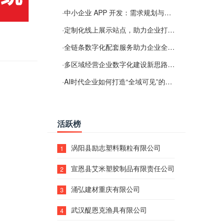
·
中小企业 APP 开发：需求规划与项目落地避坑经验分享
·
定制化线上展示站点，助力企业打通线上经营渠道
·
全链条数字化配套服务助力企业全域线上经营
·
多区域经营企业数字化建设新思路：多端载体与地域检索一体化落地思路分享
·
AI时代企业如何打造“全域可见”的数字资产？梓彤超越给出新解法
活跃榜
涡阳县励志塑料颗粒有限公司
1
宣恩县艾米塑胶制品有限责任公司
2
涌弘建材重庆有限公司
3
武汉醍恩克渔具有限公司
4