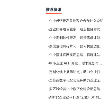
推荐资讯
·
企业APP开发首批客户合作计划说明
·
企业服务项目较多，站点栏目布局规划参考思路
·
企业定制软件开发，理清需求才能提升数字化落地效率
·
多渠道信息碎片化，如何构建适配 AI 检索的品牌信息源
·
企业搭建官网实用思路，聊聊建站容易忽视的问题
·
中小企业 APP 开发：需求规划与项目落地避坑经验分享
·
定制化线上展示站点，助力企业打通线上经营渠道
·
全链条数字化配套服务助力企业全域线上经营
·
多区域经营企业数字化建设新思路：多端载体与地域检索一体化落地思路分享
·
AI时代企业如何打造“全域可见”的数字资产？梓彤超越给出新解法