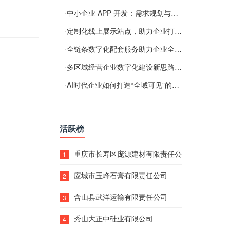
·
中小企业 APP 开发：需求规划与项目落地避坑经验分享
·
定制化线上展示站点，助力企业打通线上经营渠道
·
全链条数字化配套服务助力企业全域线上经营
·
多区域经营企业数字化建设新思路：多端载体与地域检索一体化落地思路分享
·
AI时代企业如何打造“全域可见”的数字资产？梓彤超越给出新解法
活跃榜
重庆市长寿区庞源建材有限责任公司
1
应城市玉峰石膏有限责任公司
2
含山县武洋运输有限责任公司
3
秀山大正中硅业有限公司
4