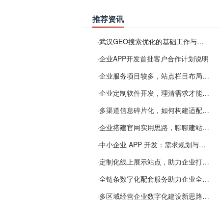
推荐资讯
·
武汉GEO搜索优化的基础工作与实施思路
·
企业APP开发首批客户合作计划说明
·
企业服务项目较多，站点栏目布局规划参考思路
·
企业定制软件开发，理清需求才能提升数字化落地效率
·
多渠道信息碎片化，如何构建适配 AI 检索的品牌信息源
·
企业搭建官网实用思路，聊聊建站容易忽视的问题
·
中小企业 APP 开发：需求规划与项目落地避坑经验分享
·
定制化线上展示站点，助力企业打通线上经营渠道
·
全链条数字化配套服务助力企业全域线上经营
·
多区域经营企业数字化建设新思路：多端载体与地域检索一体化落地思路分享