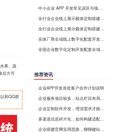
·
中小企业 APP 开发常见误区与项目规划实用经验
·
全行业企业线上展示载体定制搭建服务
·
全行业企业线上展示载体定制搭建服务
·
实体厂商全域线上数字化配套开发与地域检索优化服务
·
全国企业数字化定制开发配套全域搜索优化服务
、水果、蔬
准后方可
推荐资讯
·
企业APP开发首批客户合作计划说明
以和QQ群
·
企业服务项目较多，站点栏目布局规划参考思路
·
企业定制软件开发，理清需求才能提升数字化落地效率
·
多渠道信息碎片化，如何构建适配 AI 检索的品牌信息源
·
企业搭建官网实用思路，聊聊建站容易忽视的问题