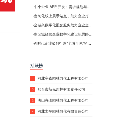
·
中小企业 APP 开发：需求规划与项目落地避坑经验分享
·
定制化线上展示站点，助力企业打通线上经营渠道
·
全链条数字化配套服务助力企业全域线上经营
·
多区域经营企业数字化建设新思路：多端载体与地域检索一体化落地思路分享
·
AI时代企业如何打造“全域可见”的数字资产？梓彤超越给出新解法
活跃榜
河北宇森园林绿化工程有限公司
1
邢台市新光园林有限责任公司
2
唐山卉珈园林绿化工程有限公司
3
河北太平园林绿化有限责任公司
4