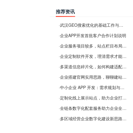
推荐资讯
·
武汉GEO搜索优化的基础工作与实施思路
·
企业APP开发首批客户合作计划说明
·
企业服务项目较多，站点栏目布局规划参考思路
·
企业定制软件开发，理清需求才能提升数字化落地效率
·
多渠道信息碎片化，如何构建适配 AI 检索的品牌信息源
·
企业搭建官网实用思路，聊聊建站容易忽视的问题
·
中小企业 APP 开发：需求规划与项目落地避坑经验分享
·
定制化线上展示站点，助力企业打通线上经营渠道
·
全链条数字化配套服务助力企业全域线上经营
·
多区域经营企业数字化建设新思路：多端载体与地域检索一体化落地思路分享