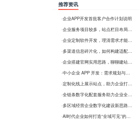
推荐资讯
·
企业APP开发首批客户合作计划说明
·
企业服务项目较多，站点栏目布局规划参考思路
·
企业定制软件开发，理清需求才能提升数字化落地效率
·
多渠道信息碎片化，如何构建适配 AI 检索的品牌信息源
·
企业搭建官网实用思路，聊聊建站容易忽视的问题
·
中小企业 APP 开发：需求规划与项目落地避坑经验分享
·
定制化线上展示站点，助力企业打通线上经营渠道
·
全链条数字化配套服务助力企业全域线上经营
·
多区域经营企业数字化建设新思路：多端载体与地域检索一体化落地思路分享
·
AI时代企业如何打造“全域可见”的数字资产？梓彤超越给出新解法