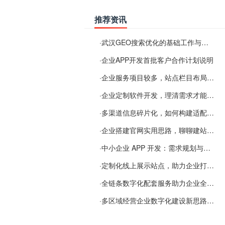
推荐资讯
·
武汉GEO搜索优化的基础工作与实施思路
·
企业APP开发首批客户合作计划说明
·
企业服务项目较多，站点栏目布局规划参考思路
·
企业定制软件开发，理清需求才能提升数字化落地效率
·
多渠道信息碎片化，如何构建适配 AI 检索的品牌信息源
·
企业搭建官网实用思路，聊聊建站容易忽视的问题
·
中小企业 APP 开发：需求规划与项目落地避坑经验分享
·
定制化线上展示站点，助力企业打通线上经营渠道
·
全链条数字化配套服务助力企业全域线上经营
·
多区域经营企业数字化建设新思路：多端载体与地域检索一体化落地思路分享