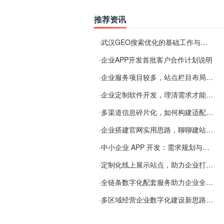
推荐资讯
·
武汉GEO搜索优化的基础工作与实施思路
·
企业APP开发首批客户合作计划说明
·
企业服务项目较多，站点栏目布局规划参考思路
·
企业定制软件开发，理清需求才能提升数字化落地效率
·
多渠道信息碎片化，如何构建适配 AI 检索的品牌信息源
·
企业搭建官网实用思路，聊聊建站容易忽视的问题
·
中小企业 APP 开发：需求规划与项目落地避坑经验分享
·
定制化线上展示站点，助力企业打通线上经营渠道
·
全链条数字化配套服务助力企业全域线上经营
·
多区域经营企业数字化建设新思路：多端载体与地域检索一体化落地思路分享