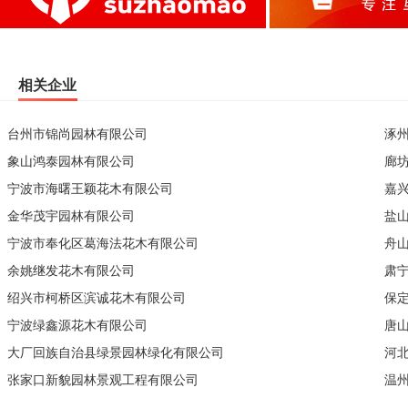
相关企业
台州市锦尚园林有限公司
涿
象山鸿泰园林有限公司
廊
宁波市海曙王颖花木有限公司
嘉
金华茂宇园林有限公司
盐
宁波市奉化区葛海法花木有限公司
舟
余姚继发花木有限公司
肃
绍兴市柯桥区滨诚花木有限公司
保
宁波绿鑫源花木有限公司
唐
大厂回族自治县绿景园林绿化有限公司
河
张家口新貌园林景观工程有限公司
温