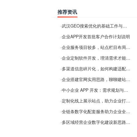
推荐资讯
·
武汉GEO搜索优化的基础工作与实施思路
·
企业APP开发首批客户合作计划说明
·
企业服务项目较多，站点栏目布局规划参考思路
·
企业定制软件开发，理清需求才能提升数字化落地效率
·
多渠道信息碎片化，如何构建适配 AI 检索的品牌信息源
·
企业搭建官网实用思路，聊聊建站容易忽视的问题
·
中小企业 APP 开发：需求规划与项目落地避坑经验分享
·
定制化线上展示站点，助力企业打通线上经营渠道
·
全链条数字化配套服务助力企业全域线上经营
·
多区域经营企业数字化建设新思路：多端载体与地域检索一体化落地思路分享