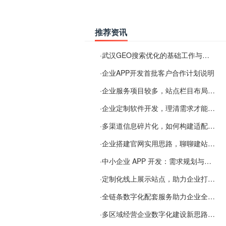
推荐资讯
·
武汉GEO搜索优化的基础工作与实施思路
·
企业APP开发首批客户合作计划说明
·
企业服务项目较多，站点栏目布局规划参考思路
·
企业定制软件开发，理清需求才能提升数字化落地效率
·
多渠道信息碎片化，如何构建适配 AI 检索的品牌信息源
·
企业搭建官网实用思路，聊聊建站容易忽视的问题
·
中小企业 APP 开发：需求规划与项目落地避坑经验分享
·
定制化线上展示站点，助力企业打通线上经营渠道
·
全链条数字化配套服务助力企业全域线上经营
·
多区域经营企业数字化建设新思路：多端载体与地域检索一体化落地思路分享