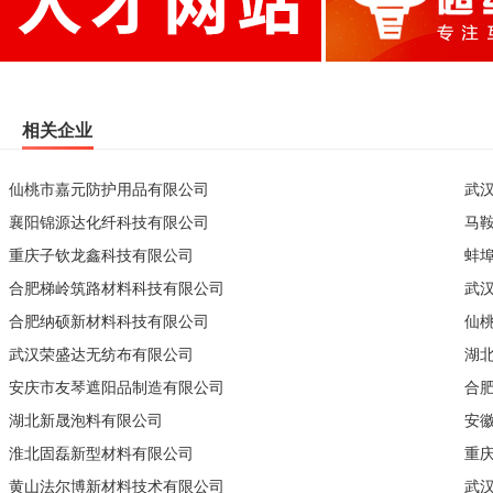
相关企业
仙桃市嘉元防护用品有限公司
武
襄阳锦源达化纤科技有限公司
马
重庆子钦龙鑫科技有限公司
蚌
合肥梯岭筑路材料科技有限公司
武
合肥纳硕新材料科技有限公司
仙
武汉荣盛达无纺布有限公司
湖
安庆市友琴遮阳品制造有限公司
合
湖北新晟泡料有限公司
安
淮北固磊新型材料有限公司
重
黄山法尔博新材料技术有限公司
武