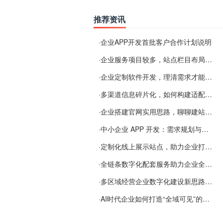
推荐资讯
·
企业APP开发首批客户合作计划说明
·
企业服务项目较多，站点栏目布局规划参考思路
·
企业定制软件开发，理清需求才能提升数字化落地效率
·
多渠道信息碎片化，如何构建适配 AI 检索的品牌信息源
·
企业搭建官网实用思路，聊聊建站容易忽视的问题
·
中小企业 APP 开发：需求规划与项目落地避坑经验分享
·
定制化线上展示站点，助力企业打通线上经营渠道
·
全链条数字化配套服务助力企业全域线上经营
·
多区域经营企业数字化建设新思路：多端载体与地域检索一体化落地思路分享
·
AI时代企业如何打造“全域可见”的数字资产？梓彤超越给出新解法