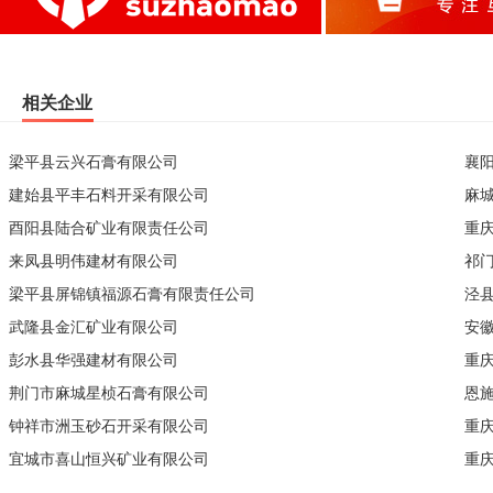
相关企业
梁平县云兴石膏有限公司
襄
建始县平丰石料开采有限公司
麻
酉阳县陆合矿业有限责任公司
重
来凤县明伟建材有限公司
祁
梁平县屏锦镇福源石膏有限责任公司
泾
武隆县金汇矿业有限公司
安
彭水县华强建材有限公司
重
荆门市麻城星桢石膏有限公司
恩
钟祥市洲玉砂石开采有限公司
重
宜城市喜山恒兴矿业有限公司
重