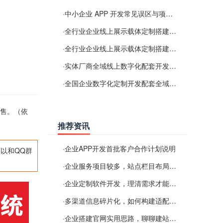
·
中小企业 APP 开发常见误区与项目规划实用经验
·
全行业企业线上展示载体定制搭建服务
·
全行业企业线上展示载体定制搭建服务
·
实体厂商全域线上数字化配套开发与地域检索优化服务
·
全国企业数字化定制开发配套全域搜索优化服务
销售。（依
推荐资讯
·
企业APP开发首批客户合作计划说明
以和QQ群
·
企业服务项目较多，站点栏目布局规划参考思路
·
企业定制软件开发，理清需求才能提升数字化落地效率
·
多渠道信息碎片化，如何构建适配 AI 检索的品牌信息源
·
企业搭建官网实用思路，聊聊建站容易忽视的问题