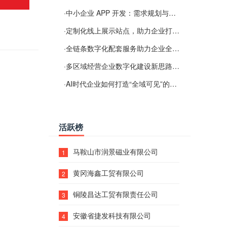
·
中小企业 APP 开发：需求规划与项目落地避坑经验分享
·
定制化线上展示站点，助力企业打通线上经营渠道
·
全链条数字化配套服务助力企业全域线上经营
·
多区域经营企业数字化建设新思路：多端载体与地域检索一体化落地思路分享
·
AI时代企业如何打造“全域可见”的数字资产？梓彤超越给出新解法
活跃榜
马鞍山市润景磁业有限公司
1
黄冈海鑫工贸有限公司
2
铜陵昌达工贸有限责任公司
3
安徽省捷发科技有限公司
4