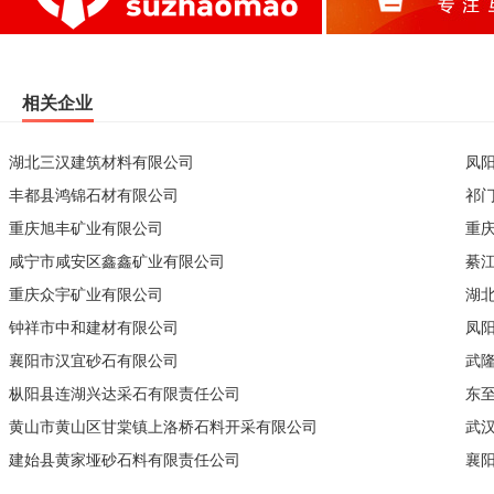
相关企业
湖北三汉建筑材料有限公司
凤
丰都县鸿锦石材有限公司
祁
重庆旭丰矿业有限公司
重
咸宁市咸安区鑫鑫矿业有限公司
綦
重庆众宇矿业有限公司
湖
钟祥市中和建材有限公司
凤
襄阳市汉宜砂石有限公司
武
枞阳县连湖兴达采石有限责任公司
东
黄山市黄山区甘棠镇上洛桥石料开采有限公司
武
建始县黄家垭砂石料有限责任公司
襄