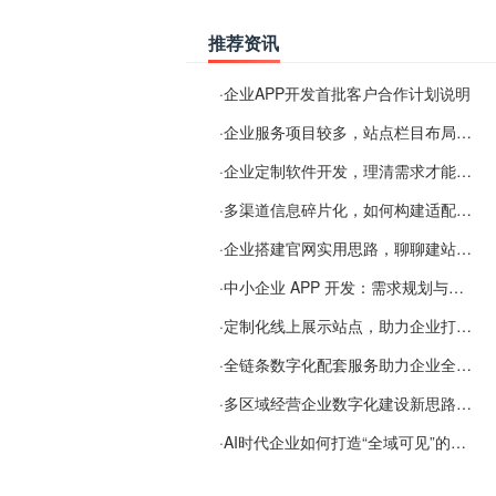
推荐资讯
·
企业APP开发首批客户合作计划说明
·
企业服务项目较多，站点栏目布局规划参考思路
·
企业定制软件开发，理清需求才能提升数字化落地效率
·
多渠道信息碎片化，如何构建适配 AI 检索的品牌信息源
·
企业搭建官网实用思路，聊聊建站容易忽视的问题
·
中小企业 APP 开发：需求规划与项目落地避坑经验分享
·
定制化线上展示站点，助力企业打通线上经营渠道
·
全链条数字化配套服务助力企业全域线上经营
·
多区域经营企业数字化建设新思路：多端载体与地域检索一体化落地思路分享
·
AI时代企业如何打造“全域可见”的数字资产？梓彤超越给出新解法