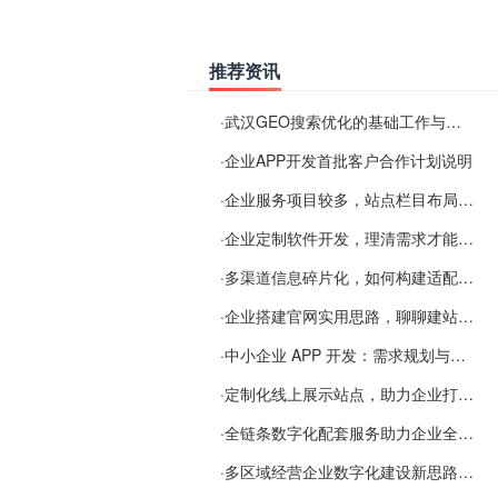
推荐资讯
·
武汉GEO搜索优化的基础工作与实施思路
·
企业APP开发首批客户合作计划说明
·
企业服务项目较多，站点栏目布局规划参考思路
·
企业定制软件开发，理清需求才能提升数字化落地效率
·
多渠道信息碎片化，如何构建适配 AI 检索的品牌信息源
·
企业搭建官网实用思路，聊聊建站容易忽视的问题
·
中小企业 APP 开发：需求规划与项目落地避坑经验分享
·
定制化线上展示站点，助力企业打通线上经营渠道
·
全链条数字化配套服务助力企业全域线上经营
·
多区域经营企业数字化建设新思路：多端载体与地域检索一体化落地思路分享