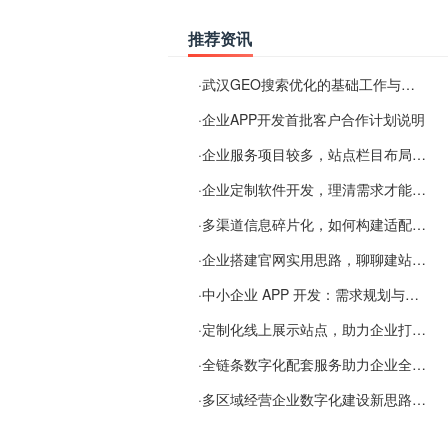
推荐资讯
·
武汉GEO搜索优化的基础工作与实施思路
·
企业APP开发首批客户合作计划说明
·
企业服务项目较多，站点栏目布局规划参考思路
·
企业定制软件开发，理清需求才能提升数字化落地效率
·
多渠道信息碎片化，如何构建适配 AI 检索的品牌信息源
·
企业搭建官网实用思路，聊聊建站容易忽视的问题
·
中小企业 APP 开发：需求规划与项目落地避坑经验分享
·
定制化线上展示站点，助力企业打通线上经营渠道
·
全链条数字化配套服务助力企业全域线上经营
·
多区域经营企业数字化建设新思路：多端载体与地域检索一体化落地思路分享