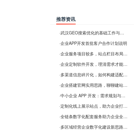
推荐资讯
·
武汉GEO搜索优化的基础工作与实施思路
·
企业APP开发首批客户合作计划说明
·
企业服务项目较多，站点栏目布局规划参考思路
·
企业定制软件开发，理清需求才能提升数字化落地效率
·
多渠道信息碎片化，如何构建适配 AI 检索的品牌信息源
·
企业搭建官网实用思路，聊聊建站容易忽视的问题
·
中小企业 APP 开发：需求规划与项目落地避坑经验分享
·
定制化线上展示站点，助力企业打通线上经营渠道
·
全链条数字化配套服务助力企业全域线上经营
·
多区域经营企业数字化建设新思路：多端载体与地域检索一体化落地思路分享